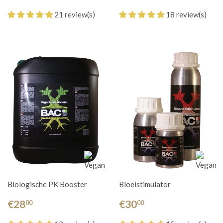
21 review(s)
18 review(s)
Biologische PK Booster
Bloeistimulator
€28
€30
00
00