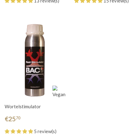
13 review(s)
15 review(s)
Wortelstimulator
€25
70
5 review(s)