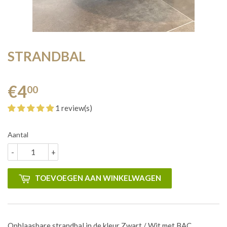
STRANDBAL
€4
00
1 review(s)
Aantal
-
+
TOEVOEGEN AAN WINKELWAGEN
Opblaasbare strandbal in de kleur Zwart / Wit met BAC