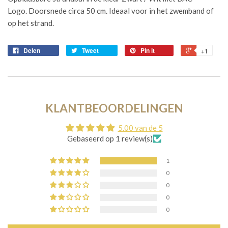
Logo. Doorsnede circa 50 cm. Ideaal voor in het zwemband of
op het strand.
Delen
Tweet
Pin it
+1
KLANTBEOORDELINGEN
5.00 van de 5
Gebaseerd op 1 review(s)
1
0
0
0
0