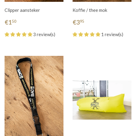
Clipper aansteker
Koffie / thee mok
€1
€3
50
95
3 review(s)
1 review(s)