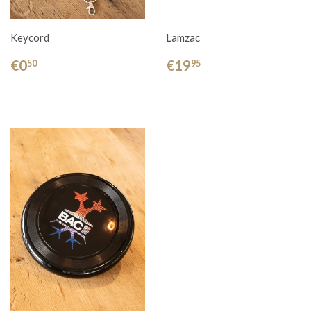
Keycord
Lamzac
€0
€19
50
95