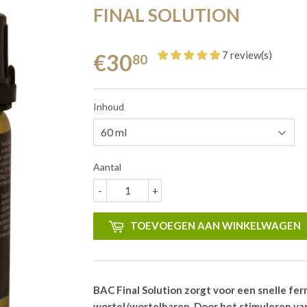
FINAL SOLUTION
7 review(s)
€30
80
Inhoud
Aantal
-
+
TOEVOEGEN AAN WINKELWAGEN
BAC Final Solution zorgt voor een snelle fer
wortel/wortelharen. Door het stimuleren v