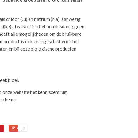
s chloor (Cl) en natrium (Na), aanwezig
elijke) afvalstoffen hebben dusdanig geen
heeft alle mogelijkheden om de bruikbare
 product is ook zeer geschikt voor het
ren en bij deze biologische producten
eek bloei.
op onze website het kenniscentrum
kschema.
r
+1