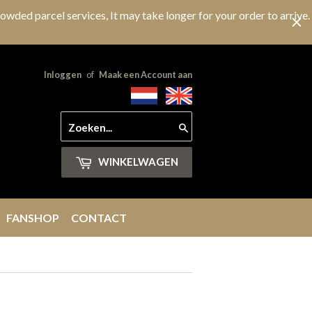
owded parcel services, It may take longer for your order to arrive.
Inloggen
of
Maak een Account aan
Zoeken
WINKELWAGEN
FANSHOP
CONTACT