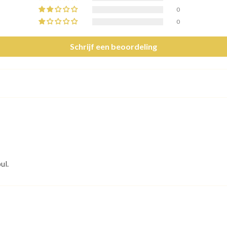
0
0
Schrijf een beoordeling
ul.