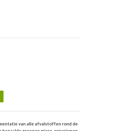
mentatie van alle afvalstoffen rond de
an bepaalde groepen micro-organismen