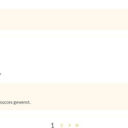
r
 succes gewenst.
1
2