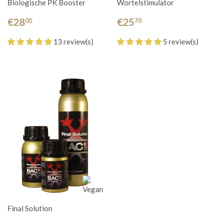
Biologische PK Booster
Wortelstimulator
€28
€25
00
70
13 review(s)
5 review(s)
Final Solution