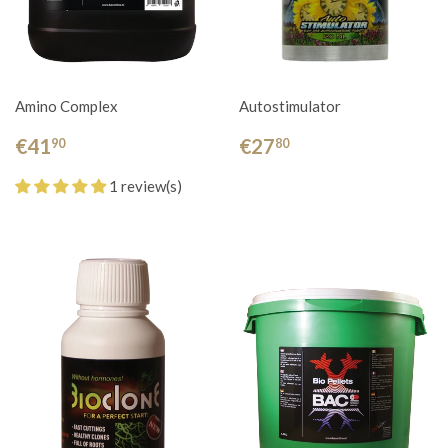
Amino Complex
Autostimulator
€41
€27
90
80
1 review(s)