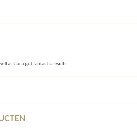
swell as Coco got fantastic results
DUCTEN