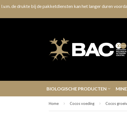
I.v.m. de drukte bij de pakketdiensten kan het langer duren voorda
BIOLOGISCHE PRODUCTEN
MIN
›
›
Home
Cocos voeding
Cocos groeiv