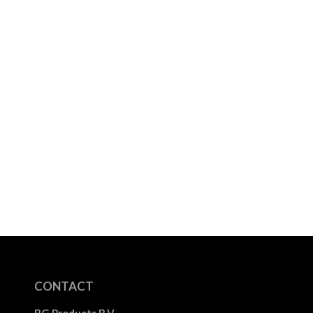
CONTACT
BG Products B.V.