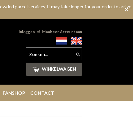
owded parcel services, It may take longer for your order to arrive.
Inloggen
of
Maak een Account aan
Zoeken
WINKELWAGEN
FANSHOP
CONTACT