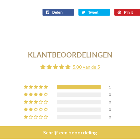
Delen
Tweet
Pin it
KLANTBEOORDELINGEN
5.00 van de 5
1
0
0
0
0
Schrijf een beoordeling