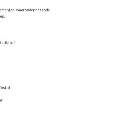
ementen, waaronder het rode
en.
tstikstof
tikstof
ar