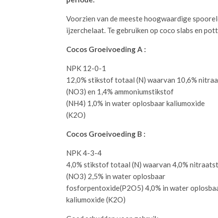
Voorzien van de meeste hoogwaardige spoorel
ijzerchelaat. Te gebruiken op coco slabs en pott
Cocos Groeivoeding A :
NPK 12-0-1
12,0% stikstof totaal (N) waarvan 10,6% nitraa
(NO3) en 1,4% ammoniumstikstof
(NH4) 1,0% in water oplosbaar kaliumoxide
(K2O)
Cocos Groeivoeding B :
NPK 4-3-4
4,0% stikstof totaal (N) waarvan 4,0% nitraats
(NO3) 2,5% in water oplosbaar
fosforpentoxide(P2O5) 4,0% in water oplosba
kaliumoxide (K2O)