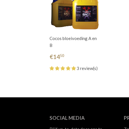
Cocos bloeivoeding A en
B
€14
50
3 review(s)
SOCIAL MEDIA
P
Blijf up-to-date door ons te
Zo