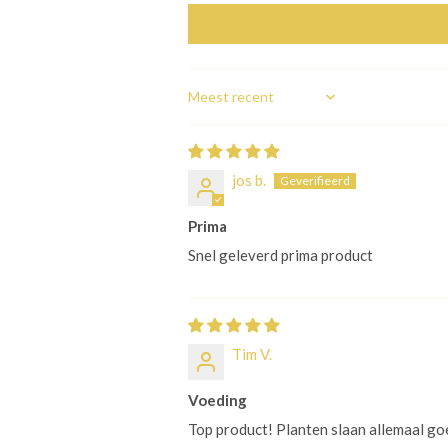
Sort by
jos b.
Prima
Snel geleverd prima product
Tim V.
Voeding
Top product! Planten slaan allemaal go