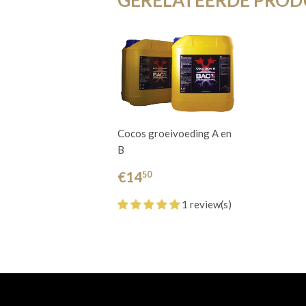
Cocos groeivoeding A en
B
€14
50
1 review(s)