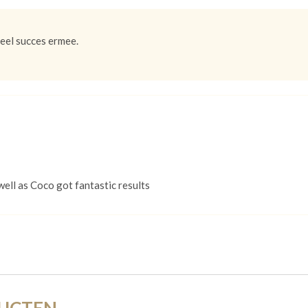
veel succes ermee.
swell as Coco got fantastic results
DUCTEN