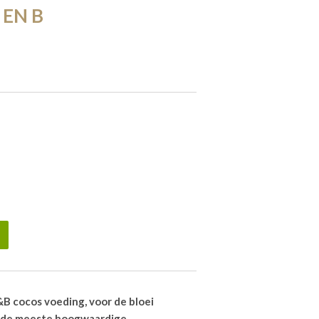
 EN B
B cocos voeding, voor de bloei
n de meeste hoogwaardige