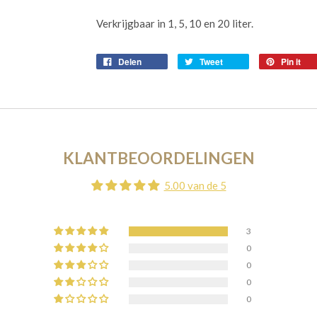
Verkrijgbaar in 1, 5, 10 en 20 liter.
Delen
Tweet
Pin it
KLANTBEOORDELINGEN
5.00 van de 5
3
0
0
0
0