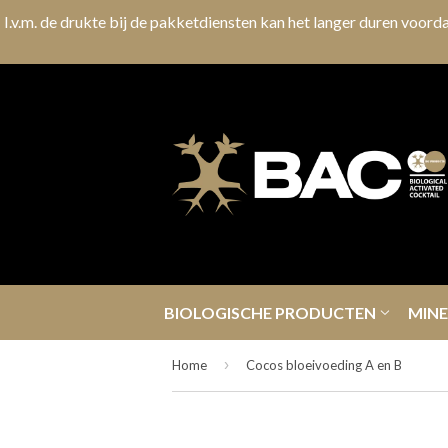
I.v.m. de drukte bij de pakketdiensten kan het langer duren voorda
BIOLOGISCHE PRODUCTEN
MIN
›
Home
Cocos bloeivoeding A en B