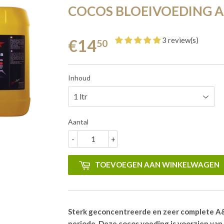
COCOS BLOEIVOEDING A
3 review(s)
€14
50
Inhoud
Aantal
-
+
TOEVOEGEN AAN WINKELWAGEN
Sterk geconcentreerde en zeer complete A&
periode. Deze cocos voeding is voorzien va