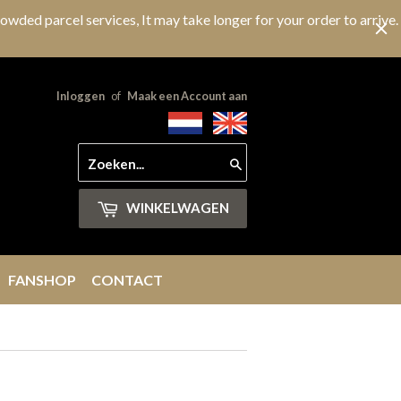
owded parcel services, It may take longer for your order to arrive.
Inloggen
of
Maak een Account aan
Zoeken
WINKELWAGEN
FANSHOP
CONTACT