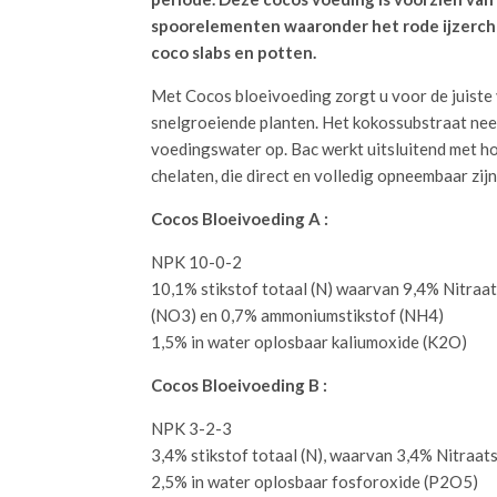
spoorelementen waaronder het rode ijzerche
coco slabs en potten.
Met Cocos bloeivoeding zorgt u voor de juiste
snelgroeiende planten. Het kokossubstraat ne
voedingswater op. Bac werkt uitsluitend met 
chelaten, die direct en volledig opneembaar zijn
Cocos Bloeivoeding A :
NPK 10-0-2
10,1% stikstof totaal (N) waarvan 9,4% Nitraat
(NO3) en 0,7% ammoniumstikstof (NH4)
1,5% in water oplosbaar kaliumoxide (K2O)
Cocos Bloeivoeding B :
NPK 3-2-3
3,4% stikstof totaal (N), waarvan 3,4% Nitraat
2,5% in water oplosbaar fosforoxide (P2O5)